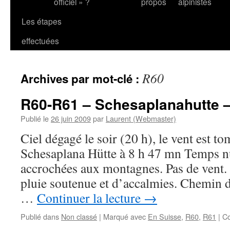
officiel » ?
propos
alpinistes
Les étapes
effectuées
R60
Archives par mot-clé :
R60-R61 – Schesaplanahutte 
Publié le
26 juin 2009
par
Laurent (Webmaster)
Ciel dégagé le soir (20 h), le vent est t
Schesaplana Hütte à 8 h 47 mn Temps 
accrochées aux montagnes. Pas de vent. 
pluie soutenue et d’accalmies. Chemin d
…
Continuer la lecture
→
Publié dans
Non classé
|
Marqué avec
En Suisse
,
R60
,
R61
|
Co