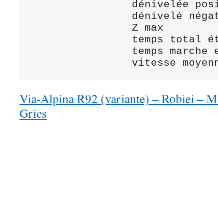
                dénivelée positive	1 
                dénivelé négative	1 0
                Z max			2 635 m

                temps total étape	9 
                temps marche effect
Via-Alpina R92 (variante) – Robiei – M
Gries