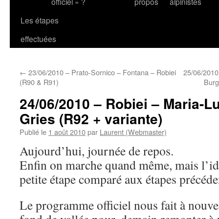
officiel » ?
propos
alpinistes
Les étapes
effectuées
←
23/06/2010 – Prato-Sornico – Fontana – Robiei
25/06/2010 
(R90 & R91)
Burg
24/06/2010 – Robiei – Maria-L
Gries (R92 + variante)
Publié le
1 août 2010
par
Laurent (Webmaster)
Aujourd’hui, journée de repos.
Enfin on marche quand même, mais l’idé
petite étape comparé aux étapes précéde
Le programme officiel nous fait à nouv