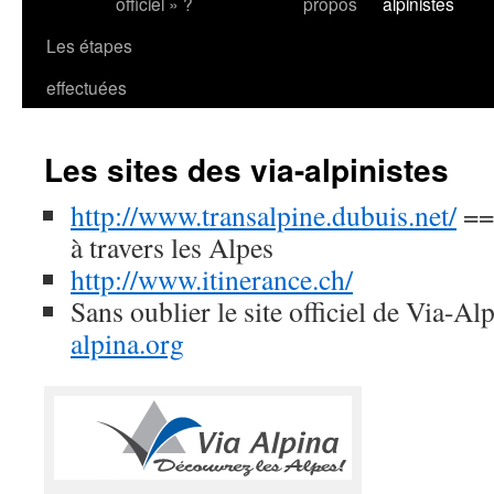
officiel » ?
propos
alpinistes
Les étapes
effectuées
Les sites des via-alpinistes
http://www.transalpine.dubuis.net/
==>
à travers les Alpes
http://www.itinerance.ch/
Sans oublier le site officiel de Via-Al
alpina.org