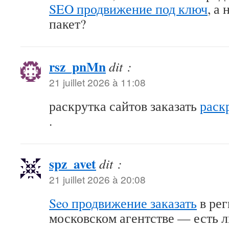
SEO продвижение под ключ
, а
пакет?
rsz_pnMn
dit :
21 juillet 2026 à 11:08
раскрутка сайтов заказать
раск
.
spz_avet
dit :
21 juillet 2026 à 20:08
Seo продвижение заказать
в рег
московском агентстве — есть л