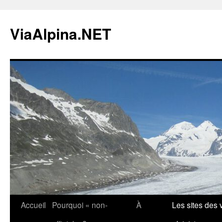
Aller
au
ViaAlpina.NET
contenu
Accueil
Pourquoi « non-
À
Les sites des v