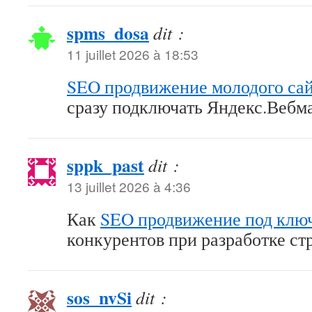
spms_dosa
dit :
11 juillet 2026 à 18:53
SEO продвижение молодого са
сразу подключать Яндекс.Вебм
sppk_past
dit :
13 juillet 2026 à 4:36
Как
SEO продвижение под клю
конкурентов при разработке ст
sos_nvSi
dit :