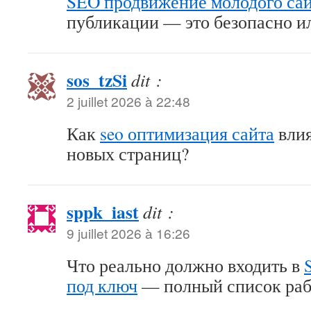
SEO продвижение молодого са
публикации — это безопасно и
sos_tzSi
dit :
2 juillet 2026 à 22:48
Как
seo оптимизация сайта
влия
новых страниц?
sppk_iast
dit :
9 juillet 2026 à 16:26
Что реально должно входить в
под ключ
— полный список раб