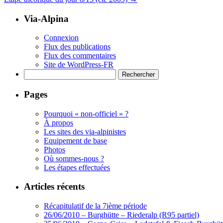
Via-Alpina
Connexion
Flux des publications
Flux des commentaires
Site de WordPress-FR
Rechercher :
Pages
Pourquoi « non-officiel » ?
À propos
Les sites des via-alpinistes
Equipement de base
Photos
Où sommes-nous ?
Les étapes effectuées
Articles récents
Récapitulatif de la 7ième période
26/06/2010 – Burghütte – Riederalp (R95 partiel)