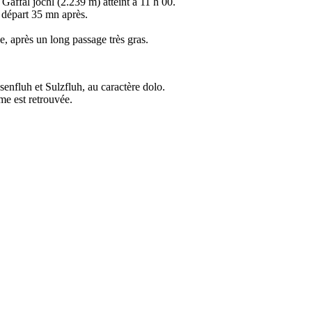
Gaffal jöchl (2.239 m) atteint à 11 h 00.
 départ 35 mn après.
, après un long passage très gras.
senfluh et Sulzfluh, au caractère dolo.
me est retrouvée.