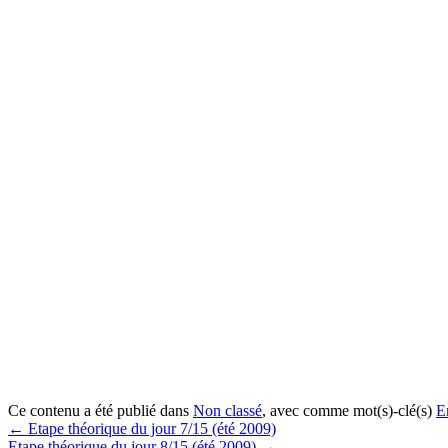
Ce contenu a été publié dans
Non classé
, avec comme mot(s)-clé(s)
E
←
Etape théorique du jour 7/15 (été 2009)
Etape théorique du jour 8/15 (été 2009)
→