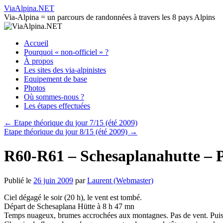
Aller
ViaAlpina.NET
au
Via-Alpina = un parcours de randonnées à travers les 8 pays Alpins
contenu
Accueil
Pourquoi « non-officiel » ?
À propos
Les sites des via-alpinistes
Equipement de base
Photos
Où sommes-nous ?
Les étapes effectuées
←
Etape théorique du jour 7/15 (été 2009)
Etape théorique du jour 8/15 (été 2009)
→
R60-R61 – Schesaplanahutte –
Publié le
26 juin 2009
par
Laurent (Webmaster)
Ciel dégagé le soir (20 h), le vent est tombé.
Départ de Schesaplana Hütte à 8 h 47 mn
Temps nuageux, brumes accrochées aux montagnes. Pas de vent. Puis a