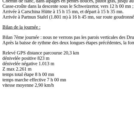
Chemin de flanc, dans alpages en pentes douces, plutôt gras, jusqu’au 
Casse-croûte dans la descente sous le Schweizertor, vers 12 h 00 mn ;
Arrivée à Carschina Hütte à 15 h 15 mn, et départ à 15 h 35 mn.
Arrivée à Partnun Stafel (1.801 m) à 16 h 45 mn, sur route goudronnée
Bilan de la journée :
Bilan 7ème journée : nous ne verrons pas les parois verticales des Dru
Après la baisse de rythme des deux longues étapes précédentes, la for
Relevé GPS distance parcourue 20,3 km
dénivelée positive 823 m
dénivelée négative 1.013 m
Z max 2.261 m
temps total étape 8 h 00 mn
temps marche effective 7 h 00 mn
vitesse moyenne 2,90 km/h