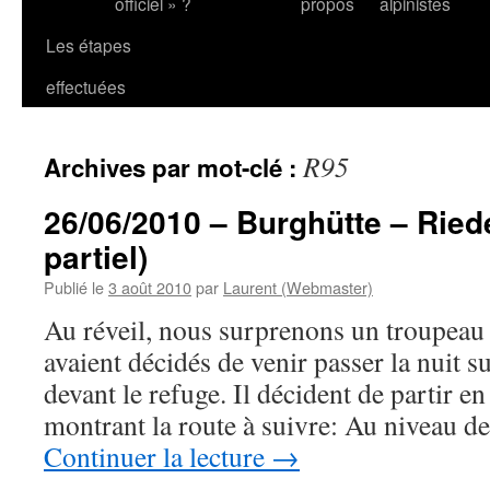
officiel » ?
propos
alpinistes
Les étapes
effectuées
R95
Archives par mot-clé :
26/06/2010 – Burghütte – Ried
partiel)
Publié le
3 août 2010
par
Laurent (Webmaster)
Au réveil, nous surprenons un troupeau
avaient décidés de venir passer la nuit s
devant le refuge. Il décident de partir e
montrant la route à suivre: Au niveau d
Continuer la lecture
→