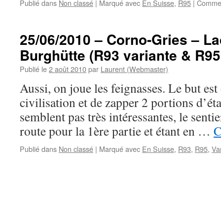
Publié dans
Non classé
|
Marqué avec
En Suisse
,
R95
|
Commen
25/06/2010 – Corno-Gries – La
Burghütte (R93 variante & R95 
Publié le
2 août 2010
par
Laurent (Webmaster)
Aussi, on joue les feignasses. Le but est
civilisation et de zapper 2 portions d’ét
semblent pas très intéressantes, le senti
route pour la 1ère partie et étant en …
C
Publié dans
Non classé
|
Marqué avec
En Suisse
,
R93
,
R95
,
Va