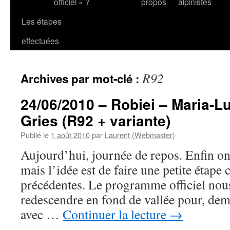
officiel » ?
propos
alpinistes
Les étapes
effectuées
R92
Archives par mot-clé :
24/06/2010 – Robiei – Maria-L
Gries (R92 + variante)
Publié le
1 août 2010
par
Laurent (Webmaster)
Aujourd’hui, journée de repos. Enfin 
mais l’idée est de faire une petite étap
précédentes. Le programme officiel nous
redescendre en fond de vallée pour, dem
avec …
Continuer la lecture
→