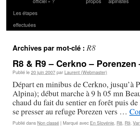
officiel » ?
propos
alpinistes
Les étapes
effectuées
R8
Archives par mot-clé :
R8 & R9 – Cerkno – Porenzen 
Publié le
20 juin 2007
par
Laurent (Webmaster)
Départ en minibus de Cerkno, jusqu’à P
Alpina); début marche à 9 h 05 mn Beau 
chaud du fait du sentier en forêt puis de
se presser au refuge Porezen vers …
Con
Publié dans
Non classé
|
Marqué avec
En Slovénie
,
R8
,
R9
,
Var