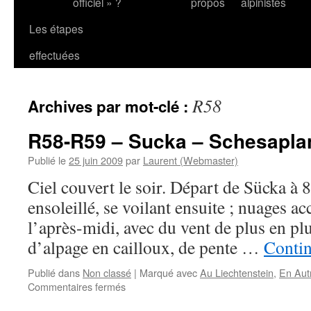
officiel » ?
propos
alpinistes
Les étapes
effectuées
R58
Archives par mot-clé :
R58-R59 – Sucka – Schesapla
Publié le
25 juin 2009
par
Laurent (Webmaster)
Ciel couvert le soir. Départ de Sücka à
ensoleillé, se voilant ensuite ; nuages 
l’après-midi, avec du vent de plus en plu
d’alpage en cailloux, de pente …
Contin
Publié dans
Non classé
|
Marqué avec
Au Liechtenstein
,
En Aut
sur
Commentaires fermés
R58-