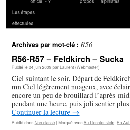
officiel » ?
propos
alpinistes
Les étapes
effectuées
R56
Archives par mot-clé :
R56-R57 – Feldkirch – Sucka
Publié le
24 juin 2009
par
Laurent (Webmaster)
Ciel suintant le soir. Départ de Feldkirc
mn Ciel légèrement nuageux, avec éclairc
encore un peu de brouillard l’après-mi
pendant une heure, puis joli sentier plu
Continuer la lecture
→
Publié dans
Non classé
|
Marqué avec
Au Liechtenstein
,
En Aut