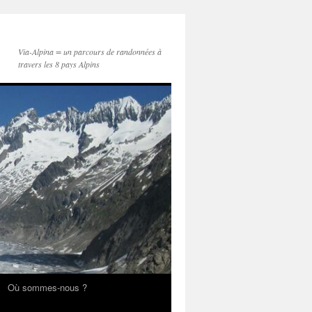
Via-Alpina = un parcours de randonnées à
travers les 8 pays Alpins
Où sommes-nous ?