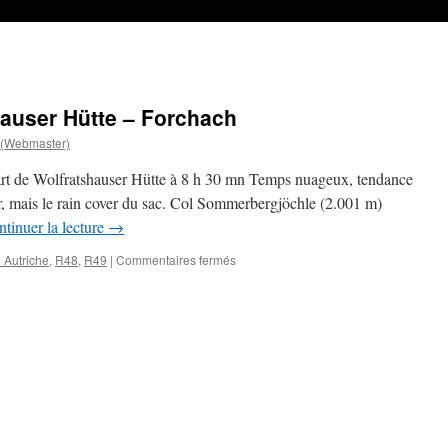
hauser Hütte – Forchach
 (Webmaster)
épart de Wolfratshauser Hütte à 8 h 30 mn Temps nuageux, tendance
r, mais le rain cover du sac. Col Sommerbergjöchle (2.001 m)
tinuer la lecture
→
sur
 Autriche
,
R48
,
R49
|
Commentaires fermés
R48
&
R49
–
Wolfratshauser
Hütte
–
Forchach