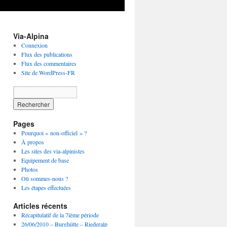
Via-Alpina
Connexion
Flux des publications
Flux des commentaires
Site de WordPress-FR
Pages
Pourquoi « non-officiel » ?
À propos
Les sites des via-alpinistes
Equipement de base
Photos
Où sommes-nous ?
Les étapes effectuées
Articles récents
Récapitulatif de la 7ième période
26/06/2010 – Burghütte – Riederalp