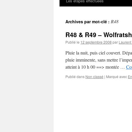
Les étapes effectuées
R48
Archives par mot-clé :
R48 & R49 – Wolfrats
Publié le
12 septembre 2008
par
Laurent
Pluie la nuit, puis ciel couvert. D
pluie imminente, sans mettre l’impe
atteint à 10 h 00 ==> montée …
Con
Publié dans
Non classé
|
Marqué avec
En