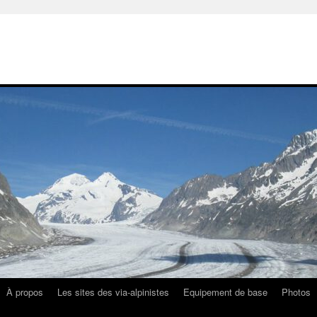
À propos
Les sites des via-alpinistes
Equipement de base
Photos