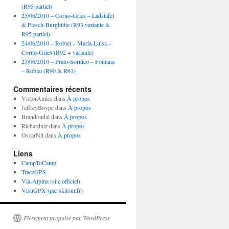
(R95 partiel)
25/06/2010 – Corno-Gries – Ladstafel
& Fiesch-Burghütte (R93 variante &
R95 partiel)
24/06/2010 – Robiei – Maria-Luisa –
Corno-Gries (R92 + variante)
23/06/2010 – Prato-Sornico – Fontana
– Robiei (R90 & R91)
Commentaires récents
VictorAmics
dans
À propos
JeffreyBoype
dans
À propos
Brandondal
dans
À propos
Richardniz
dans
À propos
OscarNit
dans
À propos
Liens
CampToCamp
TraceGPS
Via-Alpina (site officiel)
VisuGPX (par skitour.fr)
Fièrement propulsé par WordPress