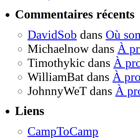
Commentaires récents
DavidSob
dans
Où so
Michaelnow
dans
À p
Timothykic
dans
À pr
WilliamBat
dans
À pr
JohnnyWeT
dans
À pr
Liens
CampToCamp