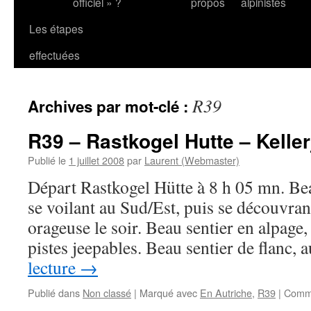
officiel » ?
propos
alpinistes
Les étapes
effectuées
R39
Archives par mot-clé :
R39 – Rastkogel Hutte – Keller
Publié le
1 juillet 2008
par
Laurent (Webmaster)
Départ Rastkogel Hütte à 8 h 05 mn. Bea
se voilant au Sud/Est, puis se découvra
orageuse le soir. Beau sentier en alpage
pistes jeepables. Beau sentier de flanc,
lecture
→
Publié dans
Non classé
|
Marqué avec
En Autriche
,
R39
|
Comme