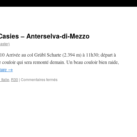
Casies – Anterselva-di-Mezzo
aster)
10 Arrivée au col Grübl Scharte (2.394 m) à 11h30; départ à
 couloir qui sera remonté demain. Un beau couloir bien raide,
cture
→
sur
 Italie
,
R30
|
Commentaires fermés
R30
–
San-
Martino-
in-
Casies
–
Anterselva-
di-
Mezzo