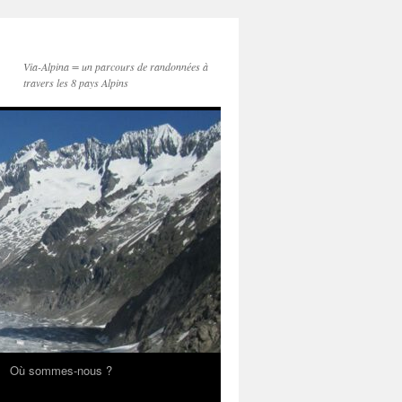
Via-Alpina = un parcours de randonnées à
travers les 8 pays Alpins
Où sommes-nous ?