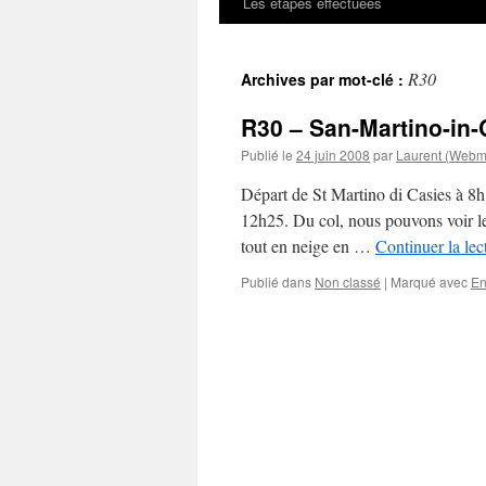
Les étapes effectuées
R30
Archives par mot-clé :
R30 – San-Martino-in-
Publié le
24 juin 2008
par
Laurent (Webm
Départ de St Martino di Casies à 8h
12h25. Du col, nous pouvons voir le
tout en neige en …
Continuer la le
Publié dans
Non classé
|
Marqué avec
En