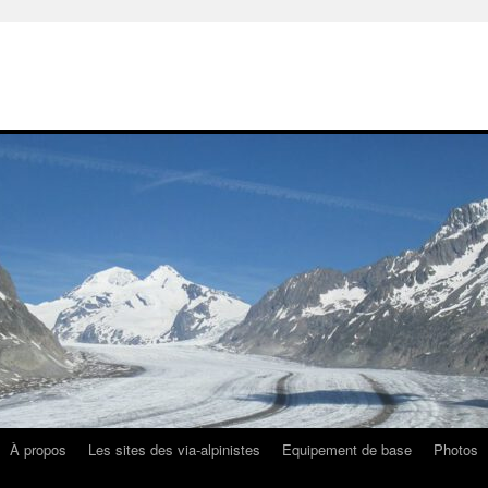
À propos
Les sites des via-alpinistes
Equipement de base
Photos