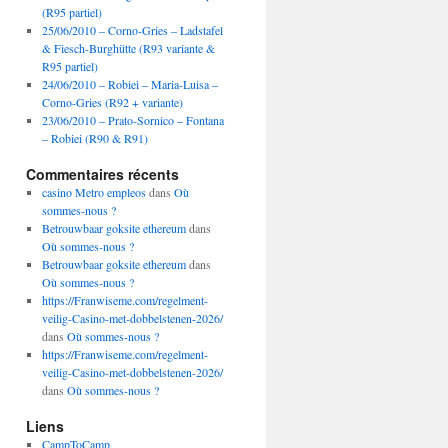
(R95 partiel)
25/06/2010 – Corno-Gries – Ladstafel
& Fiesch-Burghütte (R93 variante &
R95 partiel)
24/06/2010 – Robiei – Maria-Luisa –
Corno-Gries (R92 + variante)
23/06/2010 – Prato-Sornico – Fontana
– Robiei (R90 & R91)
Commentaires récents
casino Metro empleos
dans
Où
sommes-nous ?
Betrouwbaar goksite ethereum
dans
Où sommes-nous ?
Betrouwbaar goksite ethereum
dans
Où sommes-nous ?
https://Franwiseme.com/regelment-
veilig-Casino-met-dobbelstenen-2026/
dans
Où sommes-nous ?
https://Franwiseme.com/regelment-
veilig-Casino-met-dobbelstenen-2026/
dans
Où sommes-nous ?
Liens
CampToCamp