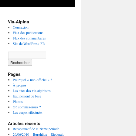
Via-Alpina
Connexion
Flux des publications
Flux des commentaires
Site de WordPress-FR
Pages
Pourquoi « non-officiel » ?
À propos
Les sites des via-alpinistes
Equipement de base
Photos
Où sommes-nous ?
Les étapes effectuées
Articles récents
Récapitulatif de la 7ième période
26/06/2010 – Burghütte – Riederalp