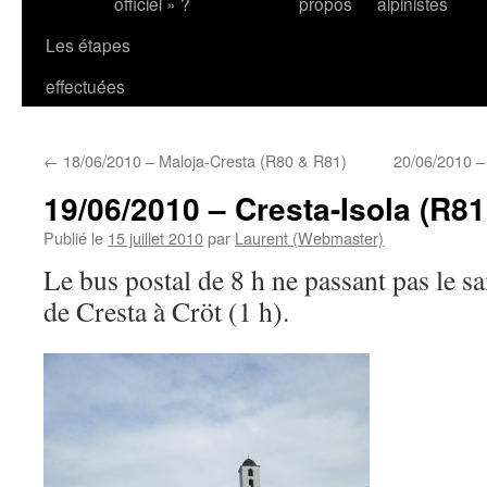
officiel » ?
propos
alpinistes
Les étapes
effectuées
←
18/06/2010 – Maloja-Cresta (R80 & R81)
20/06/2010 –
19/06/2010 – Cresta-Isola (R81
Publié le
15 juillet 2010
par
Laurent (Webmaster)
Le bus postal de 8 h ne passant pas le 
de Cresta à Cröt (1 h).