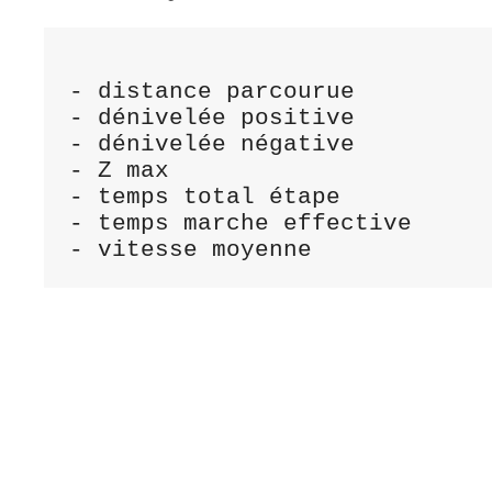
				Etape R81	étape R82	Tot
- distance parcourue		4,64 km		25,2 km		29,84 km (bus + 7,4 km)

- dénivelée positive		123 m		950 m		1 073 m (hors bus)

- dénivelée négative		363 m		1 186 m		1 549 m (hors bus)

- Z max								2 295 m

- temps total étape		1 h 35		7 h 15		8 h 50 (- 30 mn bus)

- temps marche effective	1 h 00		6 h 40		7 h 40
