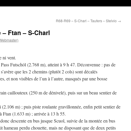
R68-R69 – S-Charl – Taufers – Stelvio
→
 – Ftan – S-Charl
(Webmaster)
 ni vent.
Pass Futschöl (2.768 m), atteint à 9 h 47. Déconvenue : pas de
 s’avère que les 2 chemins (plutôt 2 cols) sont décalés
es, et non visibles de l’un à l’autre, masqués par une bosse
ain caillouteux (250 m de dénivelé), puis sur un beau sentier de
(2.106 m) ; puis piste roulante gravillonnée, enfin petit sentier de
 à Ftan (1.633 m) ; arrivée à 13 h 55.
re, donc descente en bus jusque Scuol, suivie de la montée en bus
etit hameau perdu chouette, mais ne disposant que de deux petits