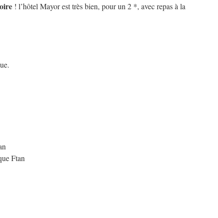
oire
! l’hôtel Mayor est très bien, pour un 2 *, avec repas à la
gue.
an
que Ftan