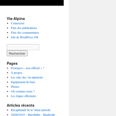
Via-Alpina
Connexion
Flux des publications
Flux des commentaires
Site de WordPress-FR
Pages
Pourquoi « non-officiel » ?
À propos
Les sites des via-alpinistes
Equipement de base
Photos
Où sommes-nous ?
Les étapes effectuées
Articles récents
Récapitulatif de la 7ième période
26/06/2010 – Burghütte – Riederalp