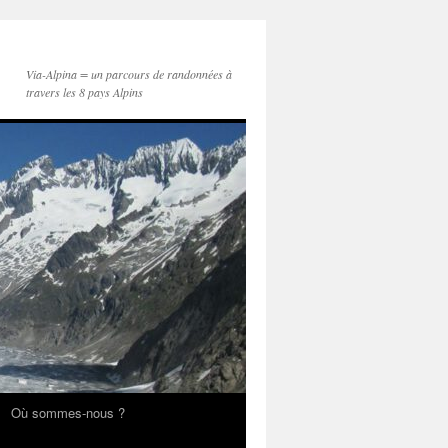
Via-Alpina = un parcours de randonnées à
travers les 8 pays Alpins
Où sommes-nous ?