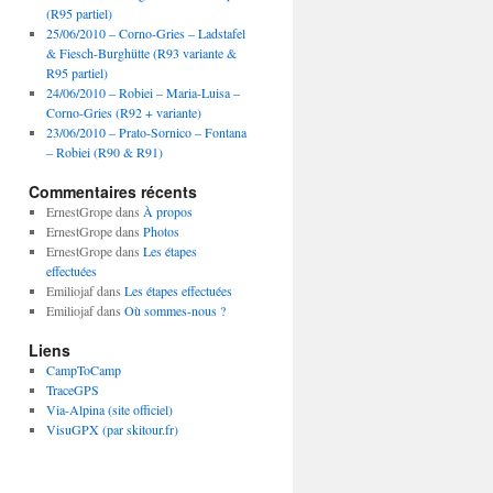
(R95 partiel)
25/06/2010 – Corno-Gries – Ladstafel
& Fiesch-Burghütte (R93 variante &
R95 partiel)
24/06/2010 – Robiei – Maria-Luisa –
Corno-Gries (R92 + variante)
23/06/2010 – Prato-Sornico – Fontana
– Robiei (R90 & R91)
Commentaires récents
ErnestGrope
dans
À propos
ErnestGrope
dans
Photos
ErnestGrope
dans
Les étapes
effectuées
Emiliojaf
dans
Les étapes effectuées
Emiliojaf
dans
Où sommes-nous ?
Liens
CampToCamp
TraceGPS
Via-Alpina (site officiel)
VisuGPX (par skitour.fr)