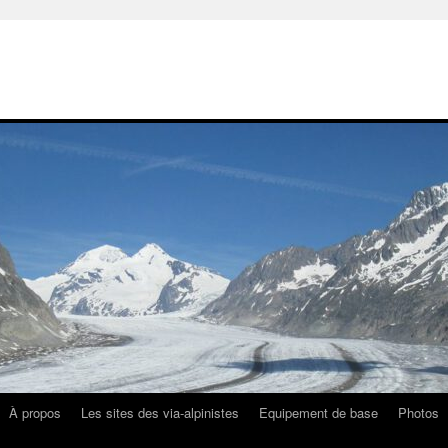
À propos
Les sites des via-alpinistes
Equipement de base
Photos