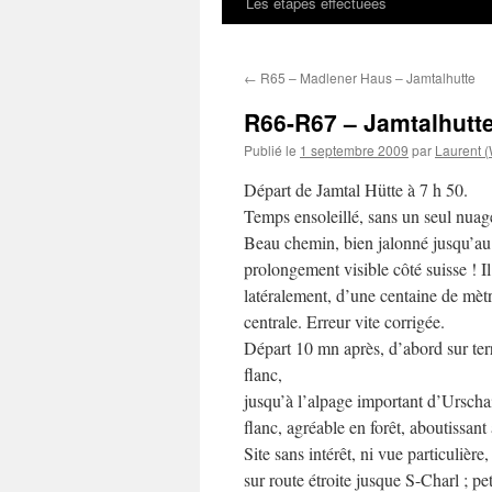
Les étapes effectuées
←
R65 – Madlener Haus – Jamtalhutte
R66-R67 – Jamtalhutte
Publié le
1 septembre 2009
par
Laurent 
Départ de Jamtal Hütte à 7 h 50.
Temps ensoleillé, sans un seul nuage
Beau chemin, bien jalonné jusqu’au 
prolongement visible côté suisse ! Il
latéralement, d’une centaine de mètr
centrale. Erreur vite corrigée.
Départ 10 mn après, d’abord sur terr
flanc,
jusqu’à l’alpage important d’Urschai 
flanc, agréable en forêt, aboutissant
Site sans intérêt, ni vue particuliè
sur route étroite jusque S-Charl ; p