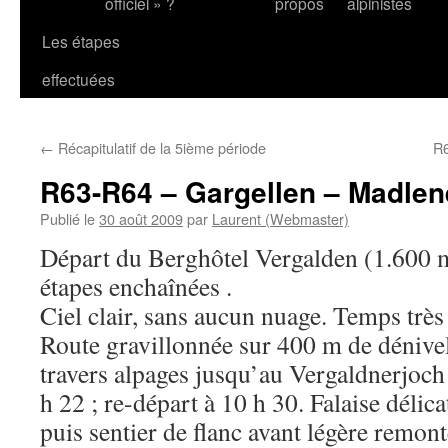
officiel » ?
propos
alpinistes
Les étapes
effectuées
←
Récapitulatif de la 5ième période
R6
R63-R64 – Gargellen – Madlen
Publié le
30 août 2009
par
Laurent (Webmaster)
Départ du Berghôtel Vergalden (1.600 m
étapes enchaînées .
Ciel clair, sans aucun nuage. Temps très 
Route gravillonnée sur 400 m de dénivel
travers alpages jusqu’au Vergaldnerjoch 
h 22 ; re-départ à 10 h 30. Falaise délica
puis sentier de flanc avant légère remon