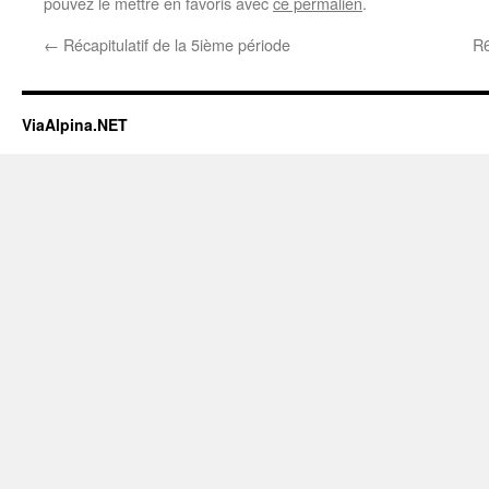
pouvez le mettre en favoris avec
ce permalien
.
←
Récapitulatif de la 5ième période
R6
ViaAlpina.NET