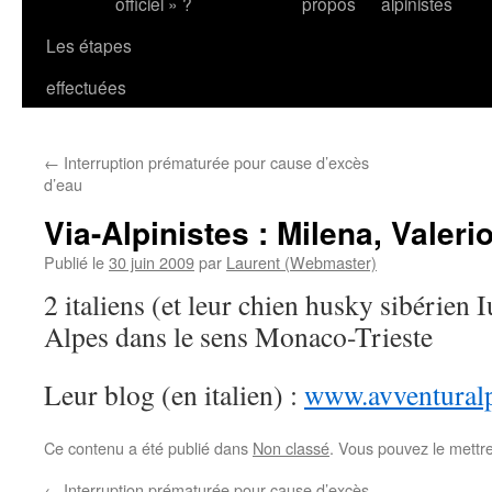
officiel » ?
propos
alpinistes
Les étapes
effectuées
←
Interruption prématurée pour cause d’excès
d’eau
Via-Alpinistes : Milena, Valeri
Publié le
30 juin 2009
par
Laurent (Webmaster)
2 italiens (et leur chien husky sibérien 
Alpes dans le sens Monaco-Trieste
Leur blog (en italien) :
www.avventural
Ce contenu a été publié dans
Non classé
. Vous pouvez le mettr
←
Interruption prématurée pour cause d’excès