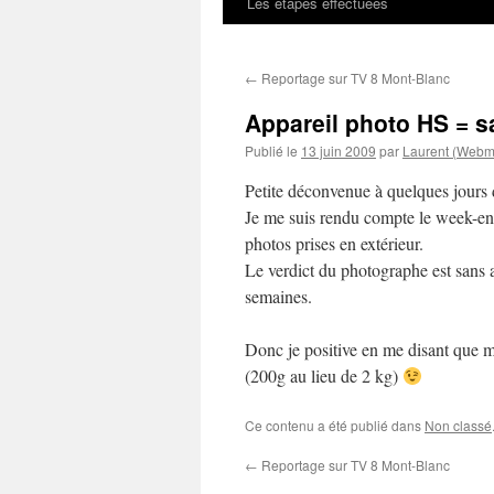
Les étapes effectuées
←
Reportage sur TV 8 Mont-Blanc
Appareil photo HS = s
Publié le
13 juin 2009
par
Laurent (Webm
Petite déconvenue à quelques jours 
Je me suis rendu compte le week-end
photos prises en extérieur.
Le verdict du photographe est sans app
semaines.
Donc je positive en me disant que 
(200g au lieu de 2 kg)
Ce contenu a été publié dans
Non classé
←
Reportage sur TV 8 Mont-Blanc