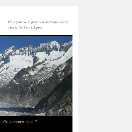
Via-Alpina = un parcours de randonnées à
travers les 8 pays Alpins
Où sommes-nous ?