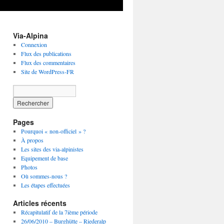
Via-Alpina
Connexion
Flux des publications
Flux des commentaires
Site de WordPress-FR
Pages
Pourquoi « non-officiel » ?
À propos
Les sites des via-alpinistes
Equipement de base
Photos
Où sommes-nous ?
Les étapes effectuées
Articles récents
Récapitulatif de la 7ième période
26/06/2010 – Burghütte – Riederalp