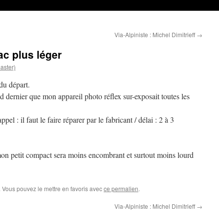
Via-Alpiniste : Michel Dimitrieff
→
ac plus léger
aster)
du départ.
 dernier que mon appareil photo réflex sur-exposait toutes les
el : il faut le faire réparer par le fabricant / délai : 2 à 3
mon petit compact sera moins encombrant et surtout moins lourd
. Vous pouvez le mettre en favoris avec
ce permalien
.
Via-Alpiniste : Michel Dimitrieff
→