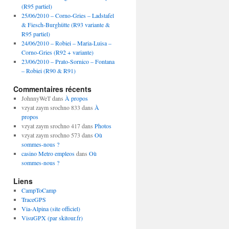
(R95 partiel)
25/06/2010 – Corno-Gries – Ladstafel
& Fiesch-Burghütte (R93 variante &
R95 partiel)
24/06/2010 – Robiei – Maria-Luisa –
Corno-Gries (R92 + variante)
23/06/2010 – Prato-Sornico – Fontana
– Robiei (R90 & R91)
Commentaires récents
JohnnyWeT
dans
À propos
vzyat zaym srochno 833
dans
À
propos
vzyat zaym srochno 417
dans
Photos
vzyat zaym srochno 573
dans
Où
sommes-nous ?
casino Metro empleos
dans
Où
sommes-nous ?
Liens
CampToCamp
TraceGPS
Via-Alpina (site officiel)
VisuGPX (par skitour.fr)