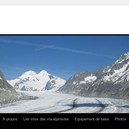
À propos
Les sites des via-alpinistes
Equipement de base
Photos