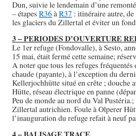
Dun, suivie le lendemain d’une remontée
– étapes
R36
à
R37
: itinéraire autre, de
les glaciers du Zillertal et éviter un fond
3 – PERIODES D’OUVERTURE R
Le 1er refuge (Fondovalle), à Sesto, an
15 mai, était fermé cette semaine; réserv
A noter que tous les refuges fréquentés
chaude (payante), à l’exception du derni
Kellerjochhütte situé en crête ; douche 
Hütte, réseau électrique en panne (dépa
Peu de monde au nord du Val Pustéria.; 
Zillertal autrichien. Foule à Olperer Hütt
l’inauguration du refuge refait à neuf p
4 – BALISAGE TRACE