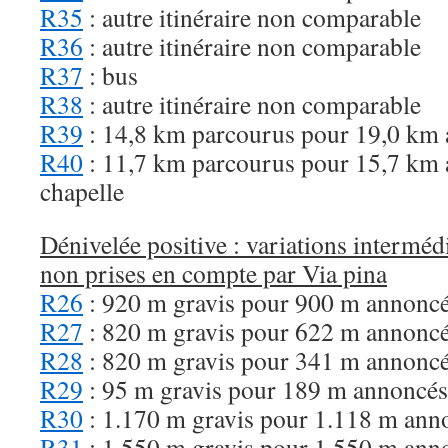
R35
: autre itinéraire non comparable
R36
: autre itinéraire non comparable
R37
: bus
R38
: autre itinéraire non comparable
R39
: 14,8 km parcourus pour 19,0 km
R40
: 11,7 km parcourus pour 15,7 km 
chapelle
Dénivelée positive : variations interméd
non prises en compte par Via pina
R26
: 920 m gravis pour 900 m annonc
R27
: 820 m gravis pour 622 m annonc
R28
: 820 m gravis pour 341 m annonc
R29
: 95 m gravis pour 189 m annoncés
R30
: 1.170 m gravis pour 1.118 m ann
R31
: 1.550 m gravis pour 1.550 m ann