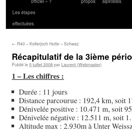
officiel » ?
propos
alpinistes
Les étapes
effectuées
←
R40 – Kellerjoch Hutte – Schwaz
Récapitulatif de la 3ième péri
Publié le
5 juillet 2008
par
Laurent (Webmaster)
1 – Les chiffres :
Durée : 11 jours
Distance parcourue : 192,4 km, soit 1
Dénivelée positive : 10.471 m, soit 95
Dénivelée négative : 12.511 m, soit 1
Altitude max : 2.930m à Unter Weissz