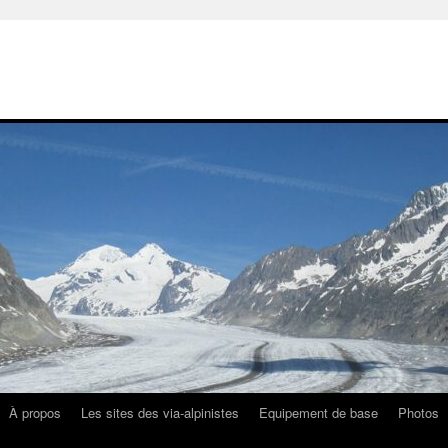
À propos
Les sites des via-alpinistes
Equipement de base
Photos