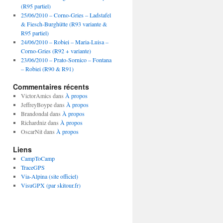
(R95 partiel)
25/06/2010 – Corno-Gries – Ladstafel
& Fiesch-Burghütte (R93 variante &
R95 partiel)
24/06/2010 – Robiei – Maria-Luisa –
Corno-Gries (R92 + variante)
23/06/2010 – Prato-Sornico – Fontana
– Robiei (R90 & R91)
Commentaires récents
VictorAmics
dans
À propos
JeffreyBoype
dans
À propos
Brandondal
dans
À propos
Richardniz
dans
À propos
OscarNit
dans
À propos
Liens
CampToCamp
TraceGPS
Via-Alpina (site officiel)
VisuGPX (par skitour.fr)