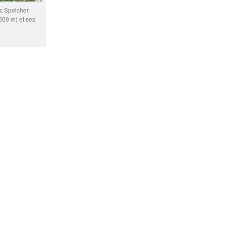
ac Speicher
.509 m) et ses