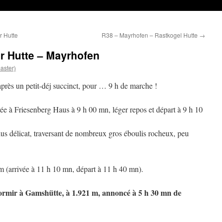
r Hutte
R38 – Mayrhofen – Rastkogel Hutte
→
r Hutte – Mayrhofen
aster)
près un petit-déj succinct, pour … 9 h de marche !
ivée à Friesenberg Haus à 9 h 00 mn, léger repos et départ à 9 h 10
us délicat, traversant de nombreux gros éboulis rocheux, peu
 (arrivée à 11 h 10 mn, départ à 11 h 40 mn).
ormir à Gamshütte, à 1.921 m, annoncé à 5 h 30 mn de