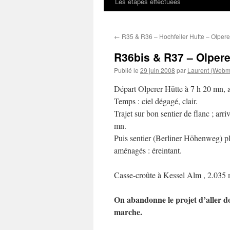
Les étapes effectuées
←
R35 & R36 – Hochfeiler Hutte – Olpere
R36bis & R37 – Olpere
Publié le
29 juin 2008
par
Laurent (Webm
Départ Olperer Hütte à 7 h 20 mn, a
Temps : ciel dégagé, clair.
Trajet sur bon sentier de flanc ; arr
mn.
Puis sentier (Berliner Höhenweg) pl
aménagés : éreintant.
Casse-croûte à Kessel Alm , 2.035 m
On abandonne le projet d’aller d
marche.