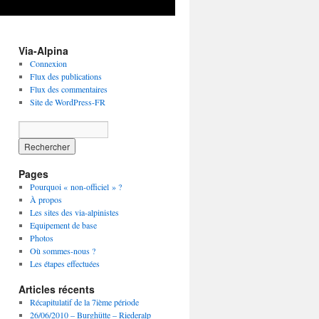
Via-Alpina
Connexion
Flux des publications
Flux des commentaires
Site de WordPress-FR
Pages
Pourquoi « non-officiel » ?
À propos
Les sites des via-alpinistes
Equipement de base
Photos
Où sommes-nous ?
Les étapes effectuées
Articles récents
Récapitulatif de la 7ième période
26/06/2010 – Burghütte – Riederalp