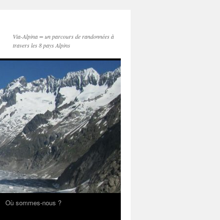
Via-Alpina = un parcours de randonnées à
travers les 8 pays Alpins
Où sommes-nous ?