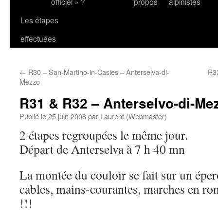
officiel » ?
propos
alpinistes
Les étapes
effectuées
←
R30 – San-Martino-in-Casies – Anterselva-di-
R3
Mezzo
R31 & R32 – Anterselvo-di-Me
Publié le
25 juin 2008
par
Laurent (Webmaster)
2 étapes regroupées le même jour.
Départ de Anterselva à 7 h 40 mn
La montée du couloir se fait sur un épe
cables, mains-courantes, marches en ron
!!!