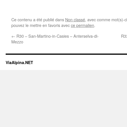
Ce contenu a été publié dans
Non classé
, avec comme mot(s)-c
pouvez le mettre en favoris avec
ce permalien
.
←
R30 – San-Martino-in-Casies – Anterselva-di-
R3
Mezzo
ViaAlpina.NET