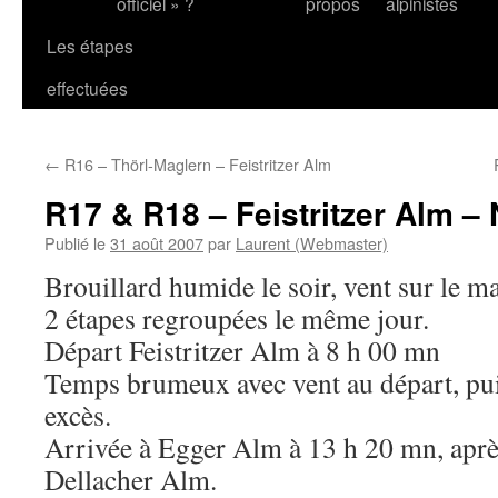
officiel » ?
propos
alpinistes
Les étapes
effectuées
←
R16 – Thörl-Maglern – Feistritzer Alm
R17 & R18 – Feistritzer Alm –
Publié le
31 août 2007
par
Laurent (Webmaster)
Brouillard humide le soir, vent sur le ma
2 étapes regroupées le même jour.
Départ Feistritzer Alm à 8 h 00 mn
Temps brumeux avec vent au départ, puis
excès.
Arrivée à Egger Alm à 13 h 20 mn, aprè
Dellacher Alm.