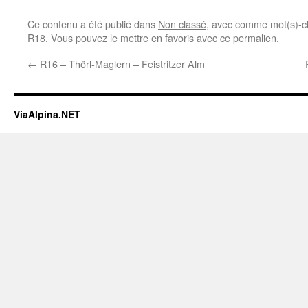
Ce contenu a été publié dans
Non classé
, avec comme mot(s)-c
R18
. Vous pouvez le mettre en favoris avec
ce permalien
.
←
R16 – Thörl-Maglern – Feistritzer Alm
ViaAlpina.NET