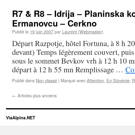
R7 & R8 – Idrija – Planinska k
Ermanovcu – Cerkno
Publié le
19 juin 2007
par
Laurent (Webmaster)
Départ Razpotje, hôtel Fortuna, à 8 h 20
devant) Temps légèrement couvert, puis
sous le sommet Bevkov vrh à 12 h 10 mn
départ à 12 h 55 mn Remplissage …
Con
Publié dans
Non classé
|
Marqué avec
Attention
,
En Slovénie
,
R
←
Articles plus anciens
ViaAlpina.NET