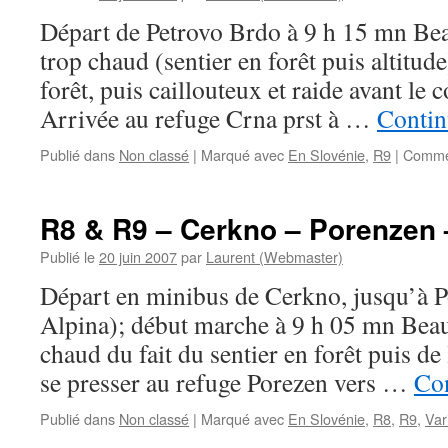
Départ de Petrovo Brdo à 9 h 15 mn Bea
trop chaud (sentier en forêt puis altitud
forêt, puis caillouteux et raide avant le c
Arrivée au refuge Crna prst à …
Contin
Publié dans
Non classé
|
Marqué avec
En Slovénie
,
R9
|
Commen
R8 & R9 – Cerkno – Porenzen 
Publié le
20 juin 2007
par
Laurent (Webmaster)
Départ en minibus de Cerkno, jusqu’à P
Alpina); début marche à 9 h 05 mn Beau 
chaud du fait du sentier en forêt puis de
se presser au refuge Porezen vers …
Con
Publié dans
Non classé
|
Marqué avec
En Slovénie
,
R8
,
R9
,
Var