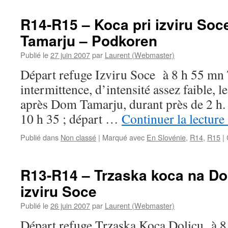
R14-R15 – Koca pri izviru Soc
Tamarju – Podkoren
Publié le
27 juin 2007
par
Laurent (Webmaster)
Départ refuge Izviru Soce à 8 h 55 mn 
intermittence, d’intensité assez faible, le
après Dom Tamarju, durant près de 2 h. 
10 h 35 ; départ …
Continuer la lecture
Publié dans
Non classé
|
Marqué avec
En Slovénie
,
R14
,
R15
|
R13-R14 – Trzaska koca na Dol
izviru Soce
Publié le
26 juin 2007
par
Laurent (Webmaster)
Départ refuge Trzaska Koca Dolicu à 8