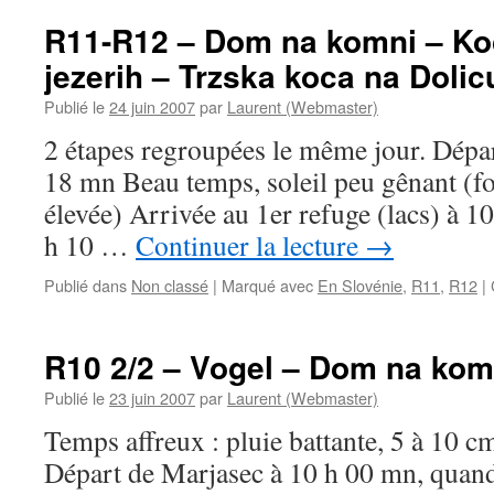
R11-R12 – Dom na komni – Koc
jezerih – Trzska koca na Dolic
Publié le
24 juin 2007
par
Laurent (Webmaster)
2 étapes regroupées le même jour. Dép
18 mn Beau temps, soleil peu gênant (for
élevée) Arrivée au 1er refuge (lacs) à 1
h 10 …
Continuer la lecture
→
Publié dans
Non classé
|
Marqué avec
En Slovénie
,
R11
,
R12
|
R10 2/2 – Vogel – Dom na kom
Publié le
23 juin 2007
par
Laurent (Webmaster)
Temps affreux : pluie battante, 5 à 10 c
Départ de Marjasec à 10 h 00 mn, quand