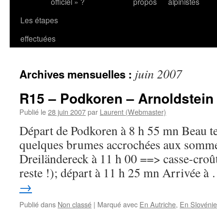
officiel » ?
propos
alpinistes
Les étapes
effectuées
juin 2007
Archives mensuelles :
R15 – Podkoren – Arnoldstein
Publié le
28 juin 2007
par
Laurent (Webmaster)
Départ de Podkoren à 8 h 55 mn Beau te
quelques brumes accrochées aux somme
Dreiländereck à 11 h 00 ==> casse-croût
reste !); départ à 11 h 25 mn Arrivée 
→
Publié dans
Non classé
|
Marqué avec
En Autriche
,
En Slovénie