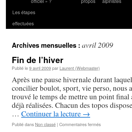
officiel » ?
propos
alpinistes
Les étapes
effectuées
avril 2009
Archives mensuelles :
Fin de l’hiver
Publié le
9 avril 2009
par
Laurent (Webmaster)
Après une pause hivernale durant laque
concilier boulot, sport, vie perso, nous
trouvé le temps de mettre un point final
déjà réalisées. Chacun des topos dispos
…
Continuer la lecture
→
sur
Publié dans
Non classé
|
Commentaires fermés
Fin