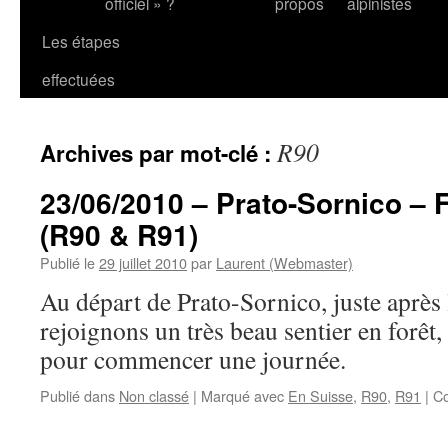
officiel » ?
propos
alpinistes
Les étapes
effectuées
R90
Archives par mot-clé :
23/06/2010 – Prato-Sornico – 
(R90 & R91)
Publié le
29 juillet 2010
par
Laurent (Webmaster)
Au départ de Prato-Sornico, juste après 
rejoignons un très beau sentier en forêt, 
pour commencer une journée.
Publié dans
Non classé
|
Marqué avec
En Suisse
,
R90
,
R91
|
Co