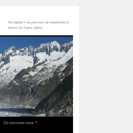
Via-Alpina = un parcours de randonnées à
travers les 8 pays Alpins
Où sommes-nous ?