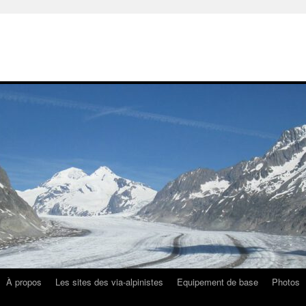
À propos
Les sites des via-alpinistes
Equipement de base
Photos