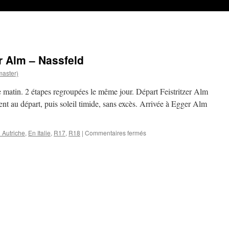
r Alm – Nassfeld
aster)
le matin. 2 étapes regroupées le même jour. Départ Feistritzer Alm
 au départ, puis soleil timide, sans excès. Arrivée à Egger Alm
sur
 Autriche
,
En Italie
,
R17
,
R18
|
Commentaires fermés
R17
&
R18
–
Feistritzer
Alm
–
Nassfeld