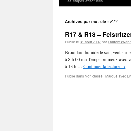
Les étapes effectuées
R17
Archives par mot-clé :
R17 & R18 – Feistritze
Publié le
31 août 2007
par
Laurent (Webm
Brouillard humide le soir, vent sur 
à 8 h 00 mn Temps brumeux avec vent
à 13 h …
Continuer la lecture
→
Publié dans
Non classé
|
Marqué avec
En