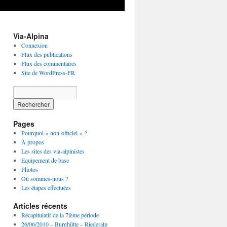
Via-Alpina
Connexion
Flux des publications
Flux des commentaires
Site de WordPress-FR
Pages
Pourquoi « non-officiel » ?
À propos
Les sites des via-alpinistes
Equipement de base
Photos
Où sommes-nous ?
Les étapes effectuées
Articles récents
Récapitulatif de la 7ième période
26/06/2010 – Burghütte – Riederalp