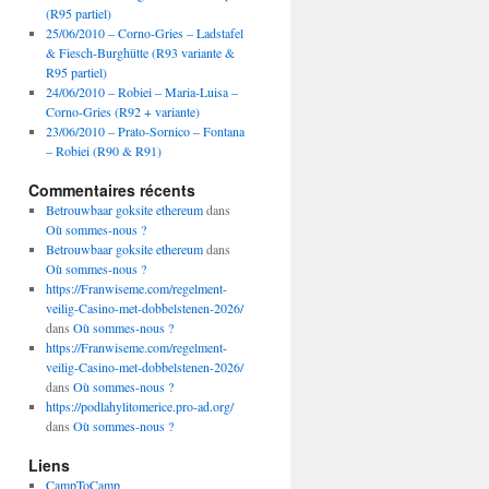
(R95 partiel)
25/06/2010 – Corno-Gries – Ladstafel
& Fiesch-Burghütte (R93 variante &
R95 partiel)
24/06/2010 – Robiei – Maria-Luisa –
Corno-Gries (R92 + variante)
23/06/2010 – Prato-Sornico – Fontana
– Robiei (R90 & R91)
Commentaires récents
Betrouwbaar goksite ethereum
dans
Où sommes-nous ?
Betrouwbaar goksite ethereum
dans
Où sommes-nous ?
https://Franwiseme.com/regelment-
veilig-Casino-met-dobbelstenen-2026/
dans
Où sommes-nous ?
https://Franwiseme.com/regelment-
veilig-Casino-met-dobbelstenen-2026/
dans
Où sommes-nous ?
https://podlahylitomerice.pro-ad.org/
dans
Où sommes-nous ?
Liens
CampToCamp