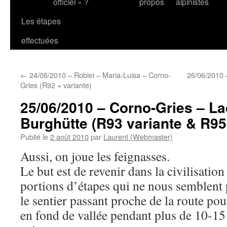
officiel » ?
propos
alpinistes
Les étapes
effectuées
←
24/06/2010 – Robiei – Maria-Luisa – Corno-
26/06/2010 –
Gries (R92 + variante)
25/06/2010 – Corno-Gries – La
Burghütte (R93 variante & R95 
Publié le
2 août 2010
par
Laurent (Webmaster)
Aussi, on joue les feignasses.
Le but est de revenir dans la civilisation
portions d’étapes qui ne nous semblent p
le sentier passant proche de la route pour
en fond de vallée pendant plus de 10-15