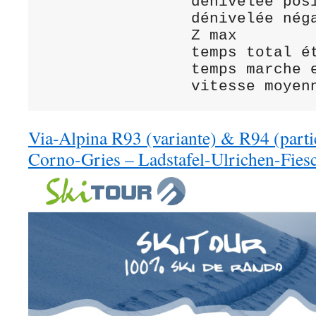
                dénivelée positive	235 m		630 m
                dénivelée négative	623 m		0 m	
                Z max			2 538 m 	1 750 m

                temps total étape	2 h 30		2 h 15		4
                temps marche effective	2 h  30		2
Via-Alpina R93 (variante) & R94 (partie
Corno-Gries – Ladstafel-Ulrichen-Fies