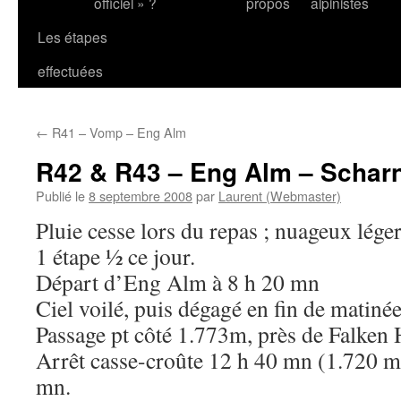
officiel » ?
propos
alpinistes
Les étapes
effectuées
←
R41 – Vomp – Eng Alm
R42 & R43 – Eng Alm – Scharn
Publié le
8 septembre 2008
par
Laurent (Webmaster)
Pluie cesse lors du repas ; nuageux léger
1 étape ½ ce jour.
Départ d’Eng Alm à 8 h 20 mn
Ciel voilé, puis dégagé en fin de matinée
Passage pt côté 1.773m, près de Falken 
Arrêt casse-croûte 12 h 40 mn (1.720 m)
mn.