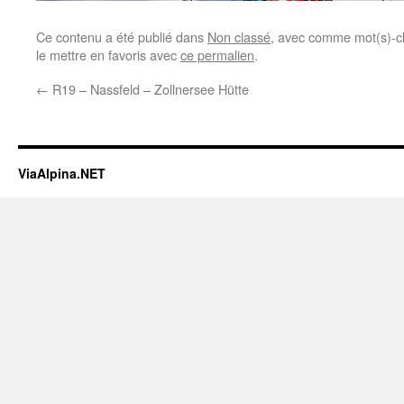
Ce contenu a été publié dans
Non classé
, avec comme mot(s)-c
le mettre en favoris avec
ce permalien
.
←
R19 – Nassfeld – Zollnersee Hütte
ViaAlpina.NET