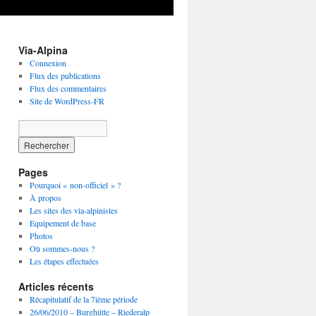
Via-Alpina
Connexion
Flux des publications
Flux des commentaires
Site de WordPress-FR
Pages
Pourquoi « non-officiel » ?
À propos
Les sites des via-alpinistes
Equipement de base
Photos
Où sommes-nous ?
Les étapes effectuées
Articles récents
Récapitulatif de la 7ième période
26/06/2010 – Burghütte – Riederalp