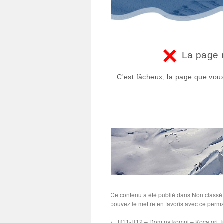
Ce contenu a été publié dans
Non classé
pouvez le mettre en favoris avec
ce perma
←
R11-R12 – Dom na komni – Koca pri Tri