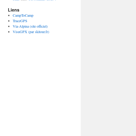
Liens
CampToCamp
TraceGPS
Via-Alpina (site officiel)
VisuGPX (par skitour.fr)