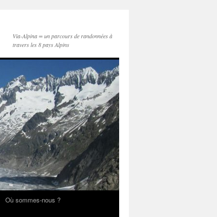
Via-Alpina = un parcours de randonnées à
travers les 8 pays Alpins
Où sommes-nous ?