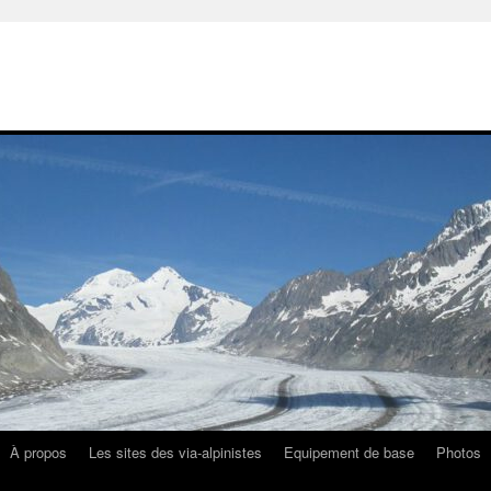
À propos
Les sites des via-alpinistes
Equipement de base
Photos