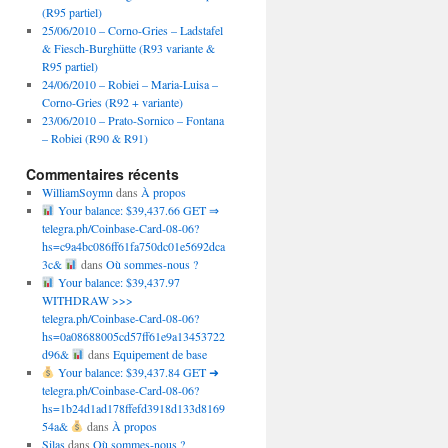
(R95 partiel)
25/06/2010 – Corno-Gries – Ladstafel
& Fiesch-Burghütte (R93 variante &
R95 partiel)
24/06/2010 – Robiei – Maria-Luisa –
Corno-Gries (R92 + variante)
23/06/2010 – Prato-Sornico – Fontana
– Robiei (R90 & R91)
Commentaires récents
WilliamSoymn
dans
À propos
Your balance: $39,437.66 GET ⇒
telegra.ph/Coinbase-Card-08-06?
hs=c9a4bc086ff61fa750dc01e5692dca
3c&
dans
Où sommes-nous ?
Your balance: $39,437.97
WITHDRAW >>>
telegra.ph/Coinbase-Card-08-06?
hs=0a08688005cd57ff61e9a13453722
d96&
dans
Equipement de base
Your balance: $39,437.84 GET ➜
telegra.ph/Coinbase-Card-08-06?
hs=1b24d1ad178ffefd3918d133d8169
54a&
dans
À propos
Silas
dans
Où sommes-nous ?