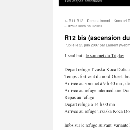
Les étapes effectuées
←
R11-R12 – Dom na komni – Koca pri Tri
– Trzska koca na Dolicu
R12 bis (ascension du 
Publié le
25 juin 2007
par
Laurent (Webm
1 seul but :
le sommet du Triglav
Départ refuge Trzaska Koca Dolicu à
Temps : fort vent du nord-Ouest, br
Arrivée au sommet à 9 h 40 mn ; dépa
Arrivée au refuge intermédiaire Do
Repas au refuge
Départ refuge à 14 h 00 mn
Arrivée au refuge Trzaska Koca Dol
Infos sur le refuge suivant, varian