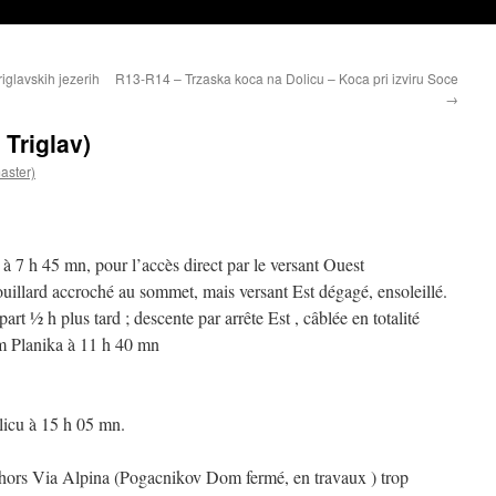
glavskih jezerih
R13-R14 – Trzaska koca na Dolicu – Koca pri izviru Soce
→
Triglav)
aster)
 7 h 45 mn, pour l’accès direct par le versant Ouest
ouillard accroché au sommet, mais versant Est dégagé, ensoleillé.
rt ½ h plus tard ; descente par arrête Est , câblée en totalité
m Planika à 11 h 40 mn
icu à 15 h 05 mn.
te hors Via Alpina (Pogacnikov Dom fermé, en travaux ) trop