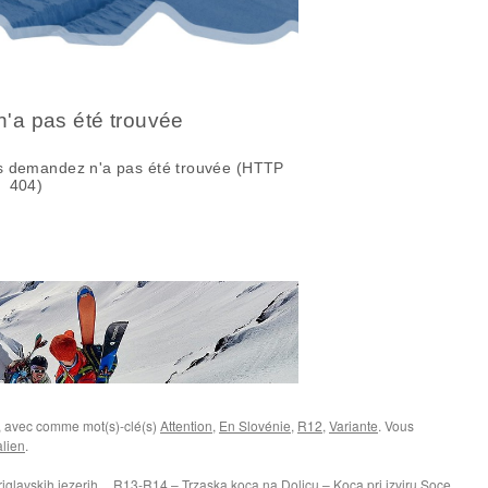
, avec comme mot(s)-clé(s)
Attention
,
En Slovénie
,
R12
,
Variante
. Vous
lien
.
glavskih jezerih
R13-R14 – Trzaska koca na Dolicu – Koca pri izviru Soce